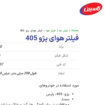
محصولات
شعب پخش
آکادمی
فرصت های ش
Home
/
فیلتر ها
/
فیلتر هوا
/ فیلتر هوای پژو 405
فیلتر هوای پژو 405
برند
کا
شکل فیلتر
ت
کد فنی
37
ابعاد
طول 298 میلی متر، عرض 100 میلی متر، ارتفاع 50 میلی متر
مورد استفاده در خودروهای:
پژو: 405، پارس
سمند
محافظت در برابر آلودگی ها، گرد و خاک و ذرات آل