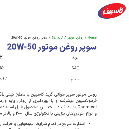
محصولات
شعب پخش
آکادمی
فرصت های ش
Home
/
روغن موتور
/
گرید SL
/ سوپر روغن موتور 20W-50
سوپر روغن موتور 20W-50
برند
کا
50
SAE
حجم
1 لیتر, 4 لیتر
روغن موتور سوپر مولتی گرید کاسپین با سطح کیفی
API SL و 
فرمولاسیون پیشرفته و با بهره‌گیری از روغن پایه وار
Chemical
تولید شده است
. این محصول
قابل استفاده
و انواع خودروهای بنزینی با تکنولوژی سال ۲۰۰۱ و بالاتر می‌باشد.
استارت سریع در تمام شرایط آب‌وهوایی و حرکت 