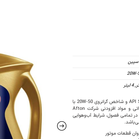
غلی
درباره ما
تماس با ما
کاتالوگ دیجیتال
سپین
20W-
شاخص گرانروی 20W-50
با
داتی و مواد افزودنی
شرکت Afton
 در تمامی فصول، شرایط آب‌وهوایی
روان قطعات موتور