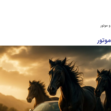
غلی
درباره ما
تماس با ما
کاتالوگ دیجیتال
 موتور
موتور