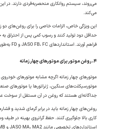
می‌روند، سیستم روانکاری منحصربه‌فردی دارند. در ای
می‌کند.
این ویژگی خاص، الزامات خاصی را برای روغن‌های دو زم
حداقل دود تولید کنند و رسوب کمی پس از احتراق به جا ب
فراهم آورند. استانداردهای JASO FB، FC و FD به‌طور خاص برای ارزیابی کیفیت این نوع روغن‌ها طراحی شده‌اند.
۴
.
روغن موتور برای موتورهای چهار زمانه
موتورهای چهار زمانه اگرچه مشابه موتورهای خودروی س
موتورسیکلت‌های سنگین، ژنراتورها یا موتورهای صنعتی 
جداگانه‌ای هستند که روغن در آن مستقل از سوخت عم
روغن‌های چهار زمانه باید در برابر گرمای شدید و فش
کاری بالا جلوگیری کنند. حفظ گرانروی بهینه در طیف و
استانداردهای تخصصی مانند JASO MA، MA2 و MB برای طبقه‌بندی و ارزیابی کیفیت این روغن‌ها وضع شده‌اند.