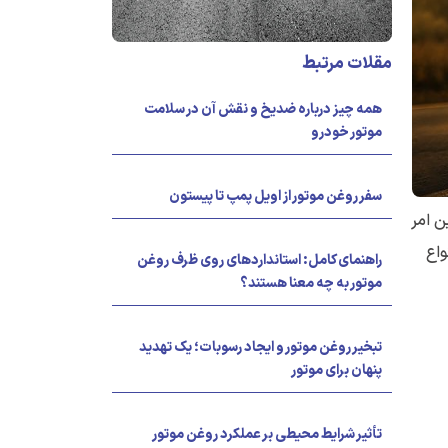
مقلات مرتبط
همه چیز درباره ضدیخ و نقش آن در سلامت
موتور خودرو
سفر روغن موتور از اویل پمپ تا پیستون
ن امر
واع
راهنمای کامل: استانداردهای روی ظرف روغن
موتور به چه معنا هستند؟
تبخیر روغن موتور و ایجاد رسوبات؛ یک تهدید
پنهان برای موتور
تأثیر شرایط محیطی بر عملکرد روغن موتور