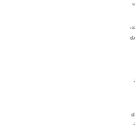
ت
د،
ری
ی
.