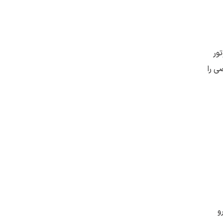
ور
ی را
و