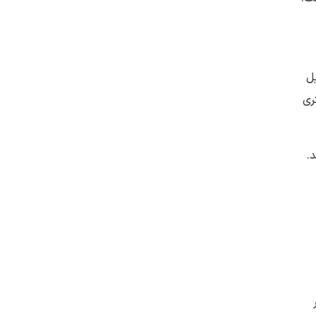
یل
ری
.