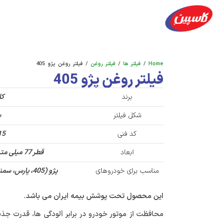
محصولات
شعب پخش
آکادمی
فرصت های ش
Home
/
فیلتر ها
/
فیلتر روغن
/ فیلتر روغن پژو 405
فیلتر روغن پژو 405
برند
کا
شکل فیلتر
پ
کد فنی
15
ابعاد
قطر 77 میلی متر، ارتفاع 88 میلی متر
مناسب برای خودروهای
پژو (405، پارس، سمند) – زانتیا (1800 , 2000)
این محصول تحت پوشش بیمه ایران می باشد.
محافظت از موتور خودرو در برابر آلودگی ها، قدرت جذب 