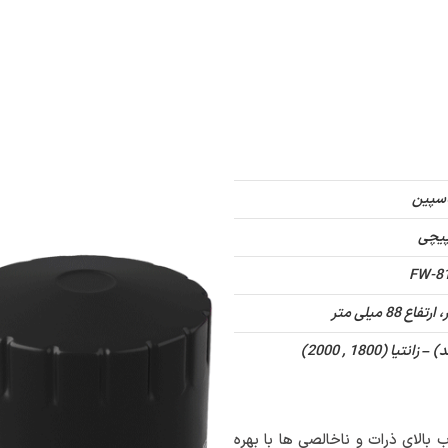
غلی
درباره ما
تماس با ما
کاتالوگ دیجیتال
سپین
یچی
FW-8
بالای ذرات و ناخالصی ها با بهره