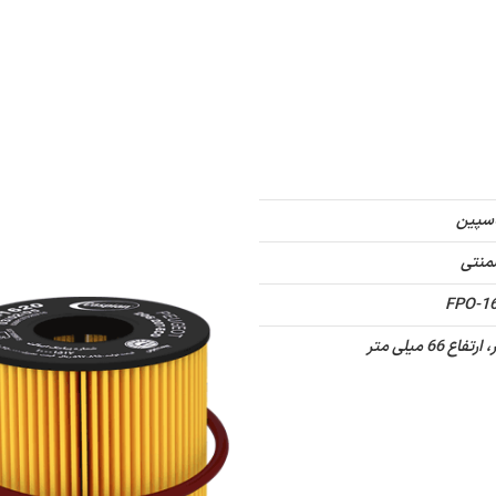
غلی
درباره ما
تماس با ما
کاتالوگ دیجیتال
سپین
لمنتی
FPO-1