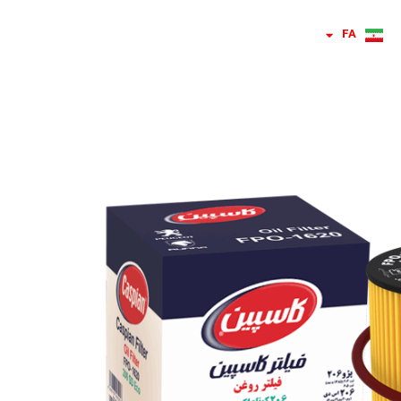
FA
RU