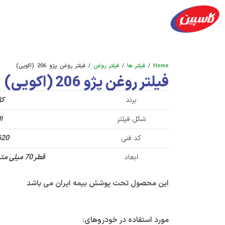
محصولات
شعب پخش
آکادمی
فرصت های ش
Home
/
فیلتر ها
/
فیلتر روغن
/ فیلتر روغن پژو 206 (اکویی)
فیلتر روغن پژو 206 (اکویی)
برند
کا
شکل فیلتر
ا
کد فنی
620
ابعاد
قطر 70 میلی متر، ارتفاع 66 میلی متر
این محصول تحت پوشش بیمه ایران می باشد
مورد استفاده در خودروهای: