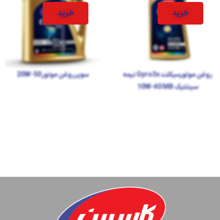
خرید
خرید
روغن موتورسیکلت Gyro3x نیمه
سوپر روغن موتور 20W-50
سینتتیک 10W-40 MB